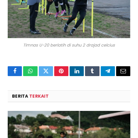
Timnas U-20 berlatih di suhu 2 drajad celcius
Facebook
WhatsApp
Twitter
Pinterest
LinkedIn
Tumblr
Telegram
Email
BERITA
TERKAIT