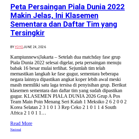
Peta Persaingan Piala Dunia 2022
Makin Jelas, Ini Klasemen
Sementara dan Daftar Tim yang
Tersingkir
BY
YOYO
JUNE 24, 2026
Kampiunnews|Jakarta – Setelah dua matchday fase grup
Piala Dunia 2022 selesai digelar, peta persaingan menuju
babak 16 besar mulai terlihat. Sejumlah tim telah
memastikan langkah ke fase gugur, sementara beberapa
negara lainnya dipastikan angkat koper lebih awal meski
masih memiliki satu laga tersisa di penyisihan grup. Berikut
klasemen sementara dan daftar tim yang sudah dipastikan
gugur. KLASEMEN PIALA DUNIA 2026 Grup A Pos
Team Main Poin Menang Seri Kalah 1 Meksiko 2 6 2 0 0 2
Korea Selatan 2 3 1 0 1 3 Rep Ceko 2 1 0 1 1 4 South
Africa 2 1 0 1 1…
Read More
Nasional