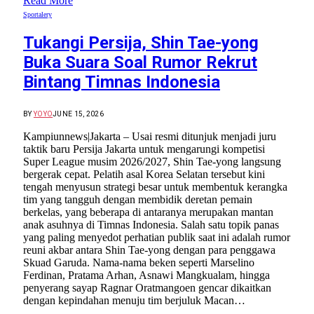
Read More
Sportalery
Tukangi Persija, Shin Tae-yong
Buka Suara Soal Rumor Rekrut
Bintang Timnas Indonesia
BY
YOYO
JUNE 15, 2026
Kampiunnews|Jakarta – Usai resmi ditunjuk menjadi juru
taktik baru Persija Jakarta untuk mengarungi kompetisi
Super League musim 2026/2027, Shin Tae-yong langsung
bergerak cepat. Pelatih asal Korea Selatan tersebut kini
tengah menyusun strategi besar untuk membentuk kerangka
tim yang tangguh dengan membidik deretan pemain
berkelas, yang beberapa di antaranya merupakan mantan
anak asuhnya di Timnas Indonesia. Salah satu topik panas
yang paling menyedot perhatian publik saat ini adalah rumor
reuni akbar antara Shin Tae-yong dengan para penggawa
Skuad Garuda. Nama-nama beken seperti Marselino
Ferdinan, Pratama Arhan, Asnawi Mangkualam, hingga
penyerang sayap Ragnar Oratmangoen gencar dikaitkan
dengan kepindahan menuju tim berjuluk Macan…