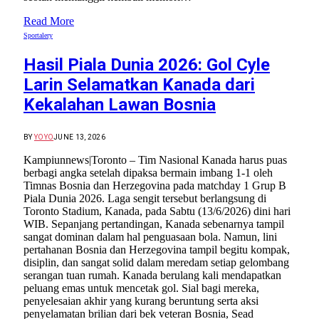
Read More
Sportalery
Hasil Piala Dunia 2026: Gol Cyle
Larin Selamatkan Kanada dari
Kekalahan Lawan Bosnia
BY
YOYO
JUNE 13, 2026
Kampiunnews|Toronto – Tim Nasional Kanada harus puas
berbagi angka setelah dipaksa bermain imbang 1-1 oleh
Timnas Bosnia dan Herzegovina pada matchday 1 Grup B
Piala Dunia 2026. Laga sengit tersebut berlangsung di
Toronto Stadium, Kanada, pada Sabtu (13/6/2026) dini hari
WIB. Sepanjang pertandingan, Kanada sebenarnya tampil
sangat dominan dalam hal penguasaan bola. Namun, lini
pertahanan Bosnia dan Herzegovina tampil begitu kompak,
disiplin, dan sangat solid dalam meredam setiap gelombang
serangan tuan rumah. Kanada berulang kali mendapatkan
peluang emas untuk mencetak gol. Sial bagi mereka,
penyelesaian akhir yang kurang beruntung serta aksi
penyelamatan brilian dari bek veteran Bosnia, Sead