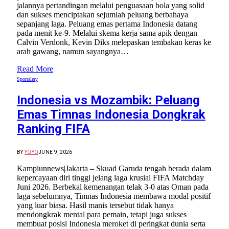
jalannya pertandingan melalui penguasaan bola yang solid
dan sukses menciptakan sejumlah peluang berbahaya
sepanjang laga. Peluang emas pertama Indonesia datang
pada menit ke-9. Melalui skema kerja sama apik dengan
Calvin Verdonk, Kevin Diks melepaskan tembakan keras ke
arah gawang, namun sayangnya…
Read More
Sportalery
Indonesia vs Mozambik: Peluang
Emas Timnas Indonesia Dongkrak
Ranking FIFA
BY
YOYO
JUNE 9, 2026
Kampiunnews|Jakarta – Skuad Garuda tengah berada dalam
kepercayaan diri tinggi jelang laga krusial FIFA Matchday
Juni 2026. Berbekal kemenangan telak 3-0 atas Oman pada
laga sebelumnya, Timnas Indonesia membawa modal positif
yang luar biasa. Hasil manis tersebut tidak hanya
mendongkrak mental para pemain, tetapi juga sukses
membuat posisi Indonesia meroket di peringkat dunia serta