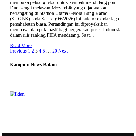
membuka peluang lebar untuk kembali mendulang poin.
Duel sengit melawan Mozambik yang dijadwalkan
berlangsung di Stadion Utama Gelora Bung Karno
(SUGBK) pada Selasa (9/6/2026) ini bukan sekadar laga
persahabatan biasa. Pertandingan ini diproyeksikan
membawa dampak masif bagi pergerakan posisi Indonesia
dalam rilis ranking FIFA mendatang. Saat…
Read More
Previous
1
2
3
4
5
…
20
Next
Kampiun News Batam