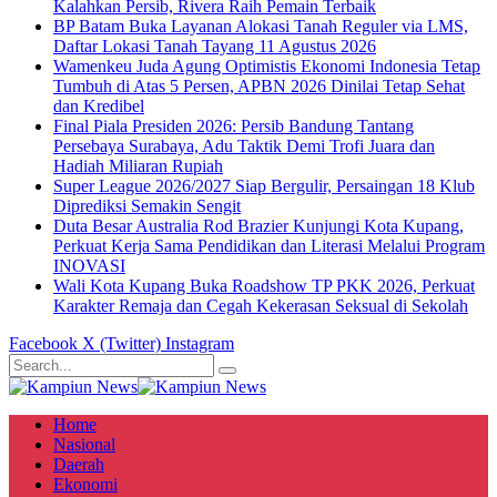
Kalahkan Persib, Rivera Raih Pemain Terbaik
BP Batam Buka Layanan Alokasi Tanah Reguler via LMS,
Daftar Lokasi Tanah Tayang 11 Agustus 2026
Wamenkeu Juda Agung Optimistis Ekonomi Indonesia Tetap
Tumbuh di Atas 5 Persen, APBN 2026 Dinilai Tetap Sehat
dan Kredibel
Final Piala Presiden 2026: Persib Bandung Tantang
Persebaya Surabaya, Adu Taktik Demi Trofi Juara dan
Hadiah Miliaran Rupiah
Super League 2026/2027 Siap Bergulir, Persaingan 18 Klub
Diprediksi Semakin Sengit
Duta Besar Australia Rod Brazier Kunjungi Kota Kupang,
Perkuat Kerja Sama Pendidikan dan Literasi Melalui Program
INOVASI
Wali Kota Kupang Buka Roadshow TP PKK 2026, Perkuat
Karakter Remaja dan Cegah Kekerasan Seksual di Sekolah
Facebook
X (Twitter)
Instagram
Home
Nasional
Daerah
Ekonomi