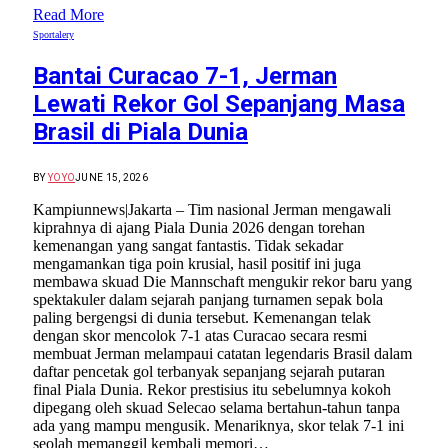
Read More
Sportalery
Bantai Curacao 7-1, Jerman
Lewati Rekor Gol Sepanjang Masa
Brasil di Piala Dunia
BY
YOYO
JUNE 15, 2026
Kampiunnews|Jakarta – Tim nasional Jerman mengawali
kiprahnya di ajang Piala Dunia 2026 dengan torehan
kemenangan yang sangat fantastis. Tidak sekadar
mengamankan tiga poin krusial, hasil positif ini juga
membawa skuad Die Mannschaft mengukir rekor baru yang
spektakuler dalam sejarah panjang turnamen sepak bola
paling bergengsi di dunia tersebut. Kemenangan telak
dengan skor mencolok 7-1 atas Curacao secara resmi
membuat Jerman melampaui catatan legendaris Brasil dalam
daftar pencetak gol terbanyak sepanjang sejarah putaran
final Piala Dunia. Rekor prestisius itu sebelumnya kokoh
dipegang oleh skuad Selecao selama bertahun-tahun tanpa
ada yang mampu mengusik. Menariknya, skor telak 7-1 ini
seolah memanggil kembali memori…