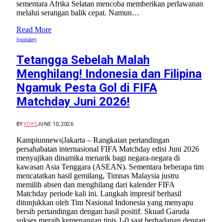
sementara Afrika Selatan mencoba memberikan perlawanan
melalui serangan balik cepat. Namun…
Read More
Sportalery
Tetangga Sebelah Malah
Menghilang! Indonesia dan Filipina
Ngamuk Pesta Gol di FIFA
Matchday Juni 2026!
BY
YOYO
JUNE 10, 2026
Kampiunnews|Jakarta – Rangkaian pertandingan
persahabatan internasional FIFA Matchday edisi Juni 2026
menyajikan dinamika menarik bagi negara-negara di
kawasan Asia Tenggara (ASEAN). Sementara beberapa tim
mencatatkan hasil gemilang, Timnas Malaysia justru
memilih absen dan menghilang dari kalender FIFA
Matchday periode kali ini. Langkah impresif berhasil
ditunjukkan oleh Tim Nasional Indonesia yang menyapu
bersih pertandingan dengan hasil positif. Skuad Garuda
sukses meraih kemenangan tipis 1-0 saat berhadapan dengan