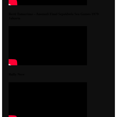
Berti Tutuarima – Anomali Final Sepakbola Sea Games 1979
Jakarta
Rully Nere