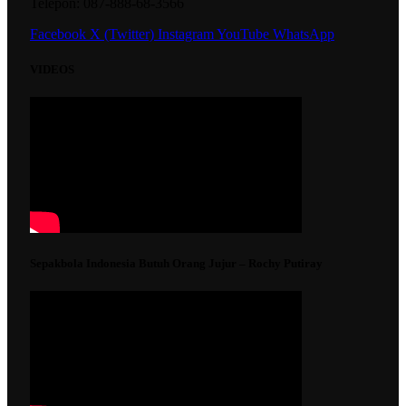
Telepon: 087-888-68-3566
Facebook
X (Twitter)
Instagram
YouTube
WhatsApp
VIDEOS
Sepakbola Indonesia Butuh Orang Jujur – Rochy Putiray