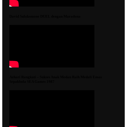
David Sulaksmono DUEL dengan Maradona
Azhari Rangkuti – Sukses Anak Medan Raih Medali Emas
Sepakbola SEA Games 1987