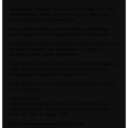
Kami adalah Kampiun, juara soal berita dengan info yang
disajikan akurat, hangat dan padat. Apapun, dari politik,
hukum, ekonomi sampai humaniora.
Kami adalah Kampiun, jawara sial pilihan topik dengan
garansi yang selalu vital, aktual dan aktual. Fresh, gress.
Kami adalah Kampiun, juga jagoan di ranah olahraga, sebab
ini adalah gambaran citra hebat bangsa. Apapun, dari
kompetensi, atlet, pelatih dan pembina.
Kami adalah Kampiun, sebuah kata yang menjadi konkslui
untuk sebuah perjuangan dan itu menjadi inspirasi dan
semangat kami mengelola Kampiun News.
Kami, Kampiun News adalah spirit hebat media dari timur
untuk Nusantara.
Alamat Redaksi:
Agro Plaza Kuningan Kantorkuu Coworking Space &
Office - Jalan H.R. Rasuna Said, Kuningan Timur, Setia
Budi, RT 7/RW 4, Jakarta 12950
Email: redaksikampiunnews@gmail.com