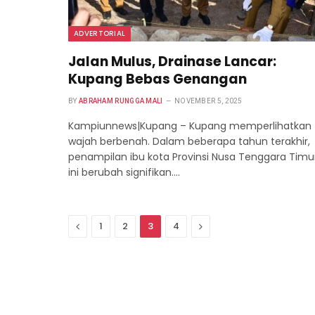
ADVERTORIAL
Jalan Mulus, Drainase Lancar:
Kupang Bebas Genangan
BY
ABRAHAM RUNGGA MALI
NOVEMBER 5, 2025
Kampiunnews|Kupang – Kupang memperlihatkan
wajah berbenah. Dalam beberapa tahun terakhir,
penampilan ibu kota Provinsi Nusa Tenggara Timu
ini berubah signifikan.…
Previous
Next
1
2
3
4