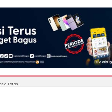
Wamenkeu Juda Agung Optimistis Ekonomi Indonesia Tetap Tumbuh di Atas 5 Persen, APBN 2026 Dinilai Tetap Sehat dan Kredibel