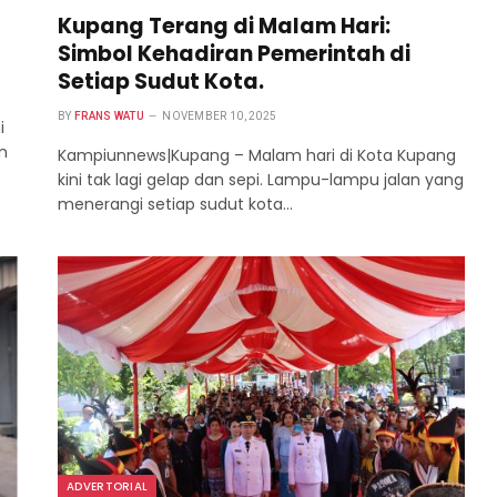
Kupang Terang di Malam Hari:
Simbol Kehadiran Pemerintah di
Setiap Sudut Kota.
BY
FRANS WATU
NOVEMBER 10, 2025
i
n
Kampiunnews|Kupang – Malam hari di Kota Kupang
kini tak lagi gelap dan sepi. Lampu-lampu jalan yang
menerangi setiap sudut kota…
ADVERTORIAL