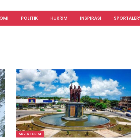
OMI
POLITIK
HUKRIM
INSPIRASI
SPORTALER
ADVERTORIAL