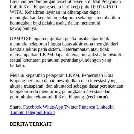
Layanan pendampingan tersebut tersedia di Mal Pelayanan
Publik Kota Kupang setiap hari kerja pukul 09.00–15.00
WITA. Kehadiran layanan ini diharapkan dapat
meningkatkan kepatuhan pelaporan sekaligus memberikan
kemudahan bagi pelaku usaha dalam memenuhi
kewajibannya.
DPMPTSP juga mengimbau pelaku usaha agar tidak
menunda pelaporan hingga batas akhir guna menghindari
kendala teknis pada sistem. Keterlambatan atau tidak
menyampaikan LKPM dapat dikenakan sanksi administratif
sesuai ketentuan peraturan perundang-undangan yang
berlaku.
Melalui kepatuhan pelaporan LKPM, Pemerintah Kota
Kupang berharap dapat mewujudkan data investasi yang
akurat, transparan, dan akuntabel sebagai dasar perencanaan
kebijakan serta mendorong peningkatan investasi dan
pertumbuhan ekonomi di Kota Kupang.
(red_tono)
Share.
Facebook
WhatsApp
Twitter
Pinterest
LinkedIn
Tumblr
Telegram
Email
BERITA
TERKAIT