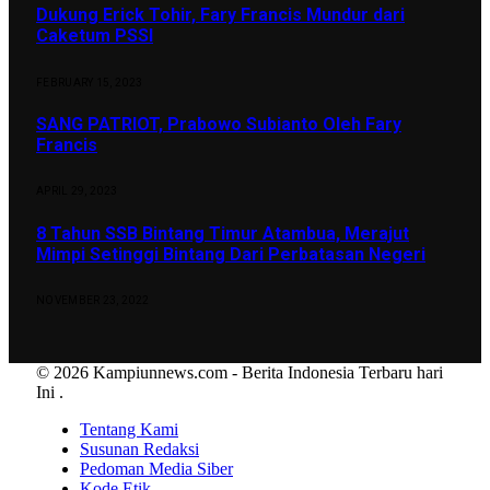
Dukung Erick Tohir, Fary Francis Mundur dari
Caketum PSSI
FEBRUARY 15, 2023
SANG PATRIOT, Prabowo Subianto Oleh Fary
Francis
APRIL 29, 2023
8 Tahun SSB Bintang Timur Atambua, Merajut
Mimpi Setinggi Bintang Dari Perbatasan Negeri
NOVEMBER 23, 2022
© 2026 Kampiunnews.com - Berita Indonesia Terbaru hari
Ini
.
Tentang Kami
Susunan Redaksi
Pedoman Media Siber
Kode Etik