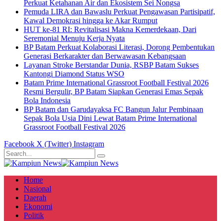
Perkuat Ketahanan Air dan Ekosistem Sei Nongsa
Pemuda LIRA dan Bawaslu Perkuat Pengawasan Partisipatif,
Kawal Demokrasi hingga ke Akar Rumput
HUT ke-81 RI: Revitalisasi Makna Kemerdekaan, Dari
Seremonial Menuju Kerja Nyata
BP Batam Perkuat Kolaborasi Literasi, Dorong Pembentukan
Generasi Berkarakter dan Berwawasan Kebangsaan
Layanan Stroke Berstandar Dunia, RSBP Batam Sukses
Kantongi Diamond Status WSO
Batam Prime International Grassroot Football Festival 2026
Resmi Bergulir, BP Batam Siapkan Generasi Emas Sepak
Bola Indonesia
BP Batam dan Garudayaksa FC Bangun Jalur Pembinaan
Sepak Bola Usia Dini Lewat Batam Prime International
Grassroot Football Festival 2026
Facebook
X (Twitter)
Instagram
Home
Nasional
Daerah
Ekonomi
Politik