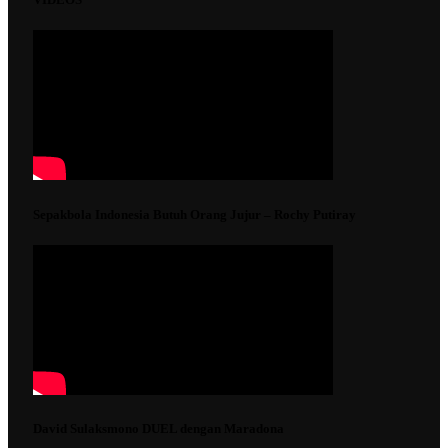
Sepakbola Indonesia Butuh Orang Jujur – Rochy Putiray
David Sulaksmono DUEL dengan Maradona