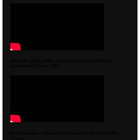
Azhari Rangkuti – Sukses Anak Medan Raih Medali Emas
Sepakbola SEA Games 1987
Berti Tutuarima – Anomali Final Sepakbola Sea Games 1979
Jakarta