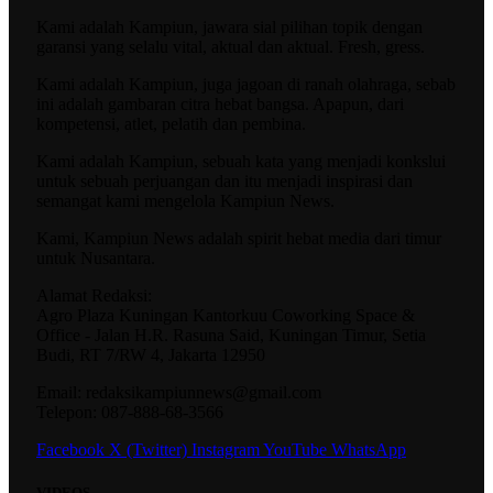
Kami adalah Kampiun, jawara sial pilihan topik dengan
garansi yang selalu vital, aktual dan aktual. Fresh, gress.
Kami adalah Kampiun, juga jagoan di ranah olahraga, sebab
ini adalah gambaran citra hebat bangsa. Apapun, dari
kompetensi, atlet, pelatih dan pembina.
Kami adalah Kampiun, sebuah kata yang menjadi konkslui
untuk sebuah perjuangan dan itu menjadi inspirasi dan
semangat kami mengelola Kampiun News.
Kami, Kampiun News adalah spirit hebat media dari timur
untuk Nusantara.
Alamat Redaksi:
Agro Plaza Kuningan Kantorkuu Coworking Space &
Office - Jalan H.R. Rasuna Said, Kuningan Timur, Setia
Budi, RT 7/RW 4, Jakarta 12950
Email: redaksikampiunnews@gmail.com
Telepon: 087-888-68-3566
Facebook
X (Twitter)
Instagram
YouTube
WhatsApp
VIDEOS