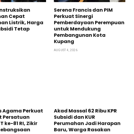
nstruksikan
Serena Francis dan PIM
an Cepat
Perkuat Sinergi
n Listrik, Harga
Pemberdayaan Perempuan
bsidi Tetap
untuk Mendukung
Pembangunan Kota
Kupang
AUGUST 4, 2026
as Agama Perkuat
Akad Massal 62 Ribu KPR
 Persatuan
Subsidi dan KUR
 ke-81 RI, Zikir
Perumahan Jadi Harapan
Kebangsaan
Baru, Warga Rasakan