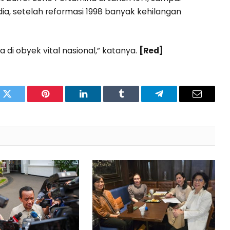
ia, setelah reformasi 1998 banyak kehilangan
di obyek vital nasional,” katanya.
[Red]
pp
Twitter
Pinterest
LinkedIn
Tumblr
Telegram
Email