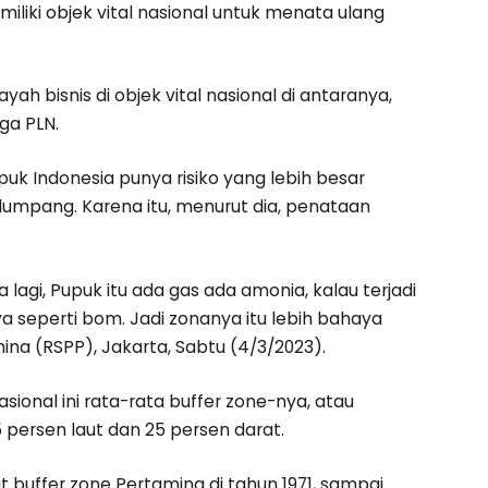
iliki objek vital nasional untuk menata ulang
ah bisnis di objek vital nasional di antaranya,
ga PLN.
upuk Indonesia punya risiko yang lebih besar
lumpang. Karena itu, menurut dia, penataan
 lagi, Pupuk itu ada gas ada amonia, kalau terjadi
ya seperti bom. Jadi zonanya itu lebih bahaya
mina (RSPP), Jakarta, Sabtu (4/3/2023).
asional ini rata-rata buffer zone-nya, atau
5 persen laut dan 25 persen darat.
hat buffer zone Pertamina di tahun 1971, sampai