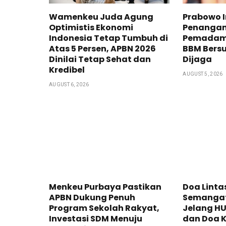
Wamenkeu Juda Agung
Prabowo I
Optimistis Ekonomi
Penangan
Indonesia Tetap Tumbuh di
Pemadama
Atas 5 Persen, APBN 2026
BBM Bersu
Dinilai Tetap Sehat dan
Dijaga
Kredibel
AUGUST 5, 2026
AUGUST 6, 2026
Menkeu Purbaya Pastikan
Doa Lint
APBN Dukung Penuh
Semangat
Program Sekolah Rakyat,
Jelang HUT
Investasi SDM Menuju
dan Doa 