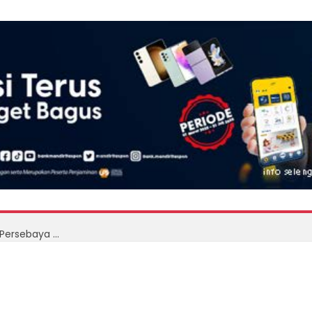
Final Piala Presiden 2026: Persib Bandung Tantang Persebaya Surabaya, Adu Taktik Demi Trofi Juara dan Hadiah Miliaran Rupiah