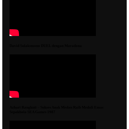
David Sulaksmono DUEL dengan Maradona
Azhari Rangkuti – Sukses Anak Medan Raih Medali Emas
Sepakbola SEA Games 1987