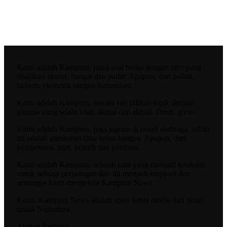
Kami adalah Kampiun, juara soal berita dengan info yang
disajikan akurat, hangat dan padat. Apapun, dari politik,
hukum, ekonomi sampai humaniora.
Kami adalah Kampiun, jawara sial pilihan topik dengan
garansi yang selalu vital, aktual dan aktual. Fresh, gress.
Kami adalah Kampiun, juga jagoan di ranah olahraga, sebab
ini adalah gambaran citra hebat bangsa. Apapun, dari
kompetensi, atlet, pelatih dan pembina.
Kami adalah Kampiun, sebuah kata yang menjadi konkslui
untuk sebuah perjuangan dan itu menjadi inspirasi dan
semangat kami mengelola Kampiun News.
Kami, Kampiun News adalah spirit hebat media dari timur
untuk Nusantara.
Alamat Redaksi: