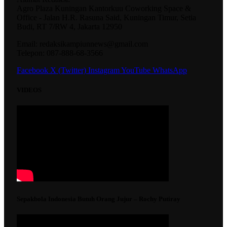
Agro Plaza Kuningan Kantorkuu Coworking Space &
Office - Jalan H.R. Rasuna Said, Kuningan Timur, Setia
Budi, RT 7/RW 4, Jakarta 12950
Email: redaksikampiunnews@gmail.com
Telepon: 087-888-68-3566
Facebook
X (Twitter)
Instagram
YouTube
WhatsApp
VIDEOS
Sepakbola Indonesia Butuh Orang Jujur – Rochy Putiray