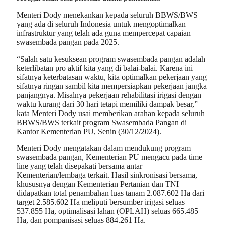
Menteri Dody menekankan kepada seluruh BBWS/BWS
yang ada di seluruh Indonesia untuk mengoptimalkan
infrastruktur yang telah ada guna mempercepat capaian
swasembada pangan pada 2025.
“Salah satu kesuksean program swasembada pangan adalah
keterlibatan pro aktif kita yang di balai-balai. Karena ini
sifatnya keterbatasan waktu, kita optimalkan pekerjaan yang
sifatnya ringan sambil kita mempersiapkan pekerjaan jangka
panjangnya. Misalnya pekerjaan rehabilitasi irigasi dengan
waktu kurang dari 30 hari tetapi memiliki dampak besar,”
kata Menteri Dody usai memberikan arahan kepada seluruh
BBWS/BWS terkait program Swasembada Pangan di
Kantor Kementerian PU, Senin (30/12/2024).
Menteri Dody mengatakan dalam mendukung program
swasembada pangan, Kementerian PU mengacu pada time
line yang telah disepakati bersama antar
Kementerian/lembaga terkait. Hasil sinkronisasi bersama,
khususnya dengan Kementerian Pertanian dan TNI
didapatkan total penambahan luas tanam 2.087.602 Ha dari
target 2.585.602 Ha meliputi bersumber irigasi seluas
537.855 Ha, optimalisasi lahan (OPLAH) seluas 665.485
Ha, dan pompanisasi seluas 884.261 Ha.