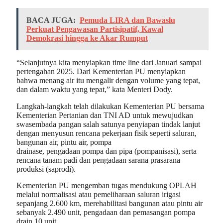
BACA JUGA:
Pemuda LIRA dan Bawaslu
Perkuat Pengawasan Partisipatif, Kawal
Demokrasi hingga ke Akar Rumput
“Selanjutnya kita menyiapkan time line dari Januari sampai
pertengahan 2025. Dari Kementerian PU menyiapkan
bahwa menang air itu mengalir dengan volume yang tepat,
dan dalam waktu yang tepat,” kata Menteri Dody.
Langkah-langkah telah dilakukan Kementerian PU bersama
Kementerian Pertanian dan TNI AD untuk mewujudkan
swasembada pangan salah satunya penyiapan tindak lanjut
dengan menyusun rencana pekerjaan fisik seperti saluran,
bangunan air, pintu air, pompa
drainase, pengadaan pompa dan pipa (pompanisasi), serta
rencana tanam padi dan pengadaan sarana prasarana
produksi (saprodi).
Kementerian PU mengemban tugas mendukung OPLAH
melalui normalisasi atau pemeliharaan saluran irigasi
sepanjang 2.600 km, merehabilitasi bangunan atau pintu air
sebanyak 2.490 unit, pengadaan dan pemasangan pompa
drain 10 unit.