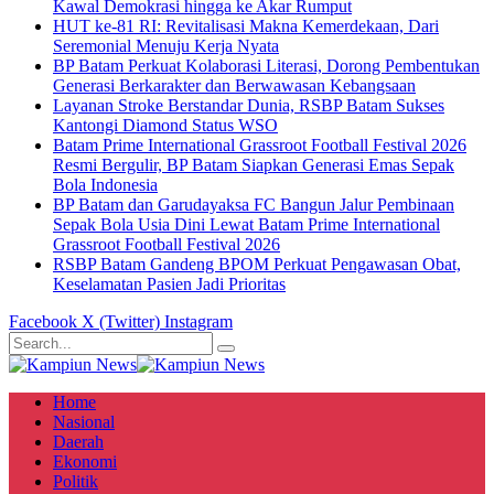
Kawal Demokrasi hingga ke Akar Rumput
HUT ke-81 RI: Revitalisasi Makna Kemerdekaan, Dari
Seremonial Menuju Kerja Nyata
BP Batam Perkuat Kolaborasi Literasi, Dorong Pembentukan
Generasi Berkarakter dan Berwawasan Kebangsaan
Layanan Stroke Berstandar Dunia, RSBP Batam Sukses
Kantongi Diamond Status WSO
Batam Prime International Grassroot Football Festival 2026
Resmi Bergulir, BP Batam Siapkan Generasi Emas Sepak
Bola Indonesia
BP Batam dan Garudayaksa FC Bangun Jalur Pembinaan
Sepak Bola Usia Dini Lewat Batam Prime International
Grassroot Football Festival 2026
RSBP Batam Gandeng BPOM Perkuat Pengawasan Obat,
Keselamatan Pasien Jadi Prioritas
Facebook
X (Twitter)
Instagram
Home
Nasional
Daerah
Ekonomi
Politik