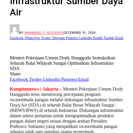
Infrastruktur Sumber Daya
Air
BY
BAMBANG S. NUGROHO
DECEMBER 31, 2024
Facebook
WhatsApp
Twitter
Telegram
Pinterest
LinkedIn
Reddit
Tumblr
Email
Menteri Pekerjaan Umum Dody Hanggodo Instruksikan
Seluruh Balai Wilayah Sungai Optimalkan Infrastruktur
SDA
Share
Facebook
Twitter
LinkedIn
Pinterest
Email
Kampiunnews | Jakarta
–
Menteri Pekerjaan Umum Dody
Hanggodo terus mendorong percepatan program
swasembada pangan melalui dukungan infrastruktur Sumber
Daya Air (SDA) di seluruh Balai Besar Wilayah Sungai
(BBWS/BWS) di seluruh Indonesia. Dukungan infrastruktur
dalam sektor pertanian untuk mengoptimalkan produksi
pangan dalam negeri sesuai dengan arahan Presiden
Prabowo Subianto yang menjadikan swasembada pangan
sebagai salah satu prioritas utama pemerintah.