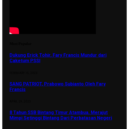
Most Popular
Dukung Erick Tohir, Fary Francis Mundur dari
Caketum PSSI
FEBRUARY 15, 2023
SANG PATRIOT, Prabowo Subianto Oleh Fary
Francis
APRIL 29, 2023
8 Tahun SSB Bintang Timur Atambua, Merajut
Mimpi Setinggi Bintang Dari Perbatasan Negeri