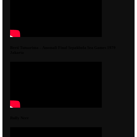
Berti Tutuarima – Anomali Final Sepakbola Sea Games 1979
Jakarta
Rully Nere