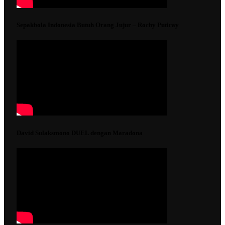
Sepakbola Indonesia Butuh Orang Jujur – Rochy Putiray
David Sulaksmono DUEL dengan Maradona