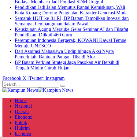
Budaya Membaca Jadi Fondasi SDM Unggul
Pendidikan Jadi Jalan Memutus Rantai Kemiskinan, Wali
Kota Kupang Dorong Penguatan Karakter Generasi Muda
Semarak HUT ke-81 RI, BP Batam Tampilkan Inovasi dan
Semangat Pembangunan dalam Pawai
Keuskupan Agung Merauke Gelar Seminar AI dan Filsafat
Pendidikan, Diikuti 460 Guru
Perempuan Indonesia Bergerak, KOWANI Kawal Tempe
Menuju UNESCO
Dari Aspirasi Mahasiswa Undip hingga Aksi Nyata
Pemerintah, Bantuan Pangan Tiba di Alor
BP Batam Perkuat Strategi Jaga Pasokan Air Bersih di
Tengah Minim Curah Hujan
Facebook
X (Twitter)
Instagram
Home
Nasional
Daerah
Ekonomi
Politik
Hukrim
Inspirasi