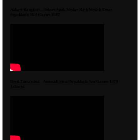
Azhari Rangkuti – Sukses Anak Medan Raih Medali Emas
Sepakbola SEA Games 1987
Berti Tutuarima – Anomali Final Sepakbola Sea Games 1979
Jakarta