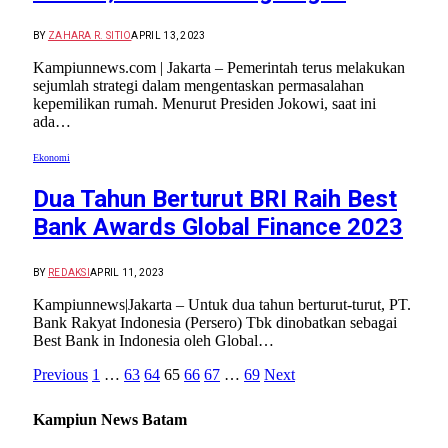
BY
ZAHARA R. SITIO
APRIL 13, 2023
Kampiunnews.com | Jakarta – Pemerintah terus melakukan
sejumlah strategi dalam mengentaskan permasalahan
kepemilikan rumah. Menurut Presiden Jokowi, saat ini
ada…
Ekonomi
Dua Tahun Berturut BRI Raih Best
Bank Awards Global Finance 2023
BY
REDAKSI
APRIL 11, 2023
Kampiunnews|Jakarta – Untuk dua tahun berturut-turut, PT.
Bank Rakyat Indonesia (Persero) Tbk dinobatkan sebagai
Best Bank in Indonesia oleh Global…
Previous
1
…
63
64
65
66
67
…
69
Next
Kampiun News Batam