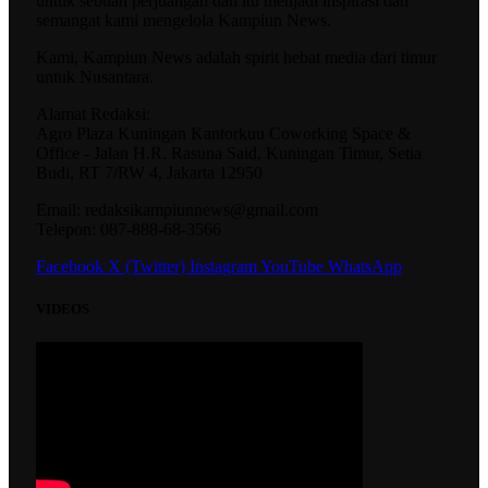
untuk sebuah perjuangan dan itu menjadi inspirasi dan
semangat kami mengelola Kampiun News.
Kami, Kampiun News adalah spirit hebat media dari timur
untuk Nusantara.
Alamat Redaksi:
Agro Plaza Kuningan Kantorkuu Coworking Space &
Office - Jalan H.R. Rasuna Said, Kuningan Timur, Setia
Budi, RT 7/RW 4, Jakarta 12950
Email: redaksikampiunnews@gmail.com
Telepon: 087-888-68-3566
Facebook
X (Twitter)
Instagram
YouTube
WhatsApp
VIDEOS