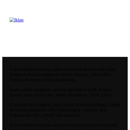
Kami adalah Kampiun, juara soal berita dengan info yang
disajikan akurat, hangat dan padat. Apapun, dari politik,
hukum, ekonomi sampai humaniora.
Kami adalah Kampiun, jawara sial pilihan topik dengan
garansi yang selalu vital, aktual dan aktual. Fresh, gress.
Kami adalah Kampiun, juga jagoan di ranah olahraga, sebab
ini adalah gambaran citra hebat bangsa. Apapun, dari
kompetensi, atlet, pelatih dan pembina.
Kami adalah Kampiun, sebuah kata yang menjadi konkslui