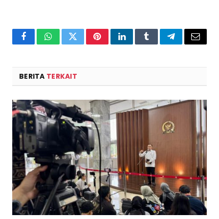
Facebook
WhatsApp
Twitter
Pinterest
LinkedIn
Tumblr
Telegram
Email
BERITA
TERKAIT