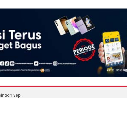
RSBP Batam Gandeng BPOM Perkuat Pengawasan Obat, Keselamatan Pasien Jadi Prioritas