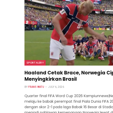
SPORTALERY
Haaland Cetak Brace, Norwegia Ci
Menyingkirkan Brasil
BY
FRANS WATU
JULY 6, 2026
Quarter final FIFA Word Cup 2026 Kampiunnews|N
melaju ke babak perempat final Piala Dunia FIFA
dengan skor 2-1 pada laga Babak 16 Besar di Stadio
menjadi pahlawan kemenangan Norwegia lewat du