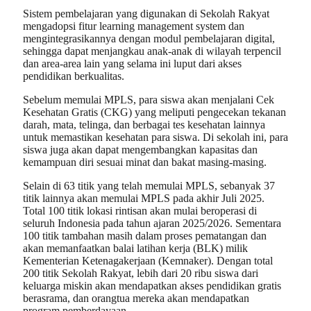
Sistem pembelajaran yang digunakan di Sekolah Rakyat
mengadopsi fitur learning management system dan
mengintegrasikannya dengan modul pembelajaran digital,
sehingga dapat menjangkau anak-anak di wilayah terpencil
dan area-area lain yang selama ini luput dari akses
pendidikan berkualitas.
Sebelum memulai MPLS, para siswa akan menjalani Cek
Kesehatan Gratis (CKG) yang meliputi pengecekan tekanan
darah, mata, telinga, dan berbagai tes kesehatan lainnya
untuk memastikan kesehatan para siswa. Di sekolah ini, para
siswa juga akan dapat mengembangkan kapasitas dan
kemampuan diri sesuai minat dan bakat masing-masing.
Selain di 63 titik yang telah memulai MPLS, sebanyak 37
titik lainnya akan memulai MPLS pada akhir Juli 2025.
Total 100 titik lokasi rintisan akan mulai beroperasi di
seluruh Indonesia pada tahun ajaran 2025/2026. Sementara
100 titik tambahan masih dalam proses pematangan dan
akan memanfaatkan balai latihan kerja (BLK) milik
Kementerian Ketenagakerjaan (Kemnaker). Dengan total
200 titik Sekolah Rakyat, lebih dari 20 ribu siswa dari
keluarga miskin akan mendapatkan akses pendidikan gratis
berasrama, dan orangtua mereka akan mendapatkan
program pemberdayaan.