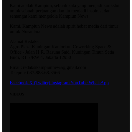
Kami adalah Kampiun, sebuah kata yang menjadi konkslui
untuk sebuah perjuangan dan itu menjadi inspirasi dan
semangat kami mengelola Kampiun News.
Kami, Kampiun News adalah spirit hebat media dari timur
untuk Nusantara.
Alamat Redaksi:
Agro Plaza Kuningan Kantorkuu Coworking Space &
Office - Jalan H.R. Rasuna Said, Kuningan Timur, Setia
Budi, RT 7/RW 4, Jakarta 12950
Email: redaksikampiunnews@gmail.com
Telepon: 087-888-68-3566
Facebook
X (Twitter)
Instagram
YouTube
WhatsApp
VIDEOS