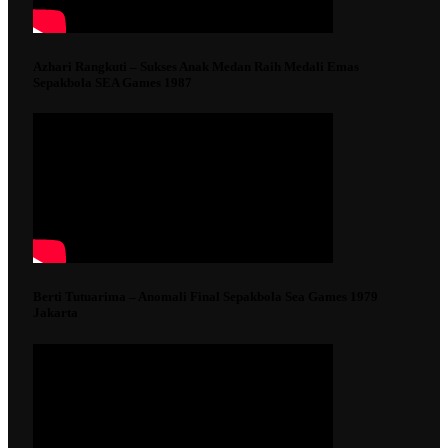
Azhari Rangkuti – Sukses Anak Medan Raih Medali Emas
Sepakbola SEA Games 1987
Berti Tutuarima – Anomali Final Sepakbola Sea Games 1979
Jakarta