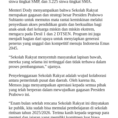
siswa tingkat SMP, dan 3.225 siswa tingkat SMA.
Menteri Dody menyampaikan bahwa Sekolah Rakyat
merupakan gagasan dan strategi besar Presiden Prabowo
Subianto untuk memutus mata rantai kemiskinan melalui
penyediaan akses pendidikan gratis dan berkualitas bagi
anak-anak dari keluarga miskin dan miskin ekstrem,
mengacu pada Desil 1 dan 2 DTSEN. Program ini juga
menjadi bagian dari upaya untuk menyiapkan generasi
penerus yang unggul dan kompetitif menuju Indonesia Emas
2045.
“Sekolah Rakyat menyentuh masyarakat lapisan bawah,
mereka yang selama ini tertinggal dan tidak terbawa dalam
proses pembangunan,” ujarnya.
Penyelenggaraan Sekolah Rakyat adalah wujud kolaborasi
antara pemerintah pusat dan daerah. Oleh karena itu,
Mensos juga menyampaikan apresiasi kepada semua pihak
yang telah berperan dalam mewujudkan gagasan Presiden
Prabowo ini.
“Enam bulan setelah rencana Sekolah Rakyat ini dinyatakan
ke publik, kita sudah bisa memulai pembelajaran di sekolah
rintisan tahun 2025/2026. Terima kasih kepada segenap para
menteri dan jajaran yang memiliki komitmen luar biasa