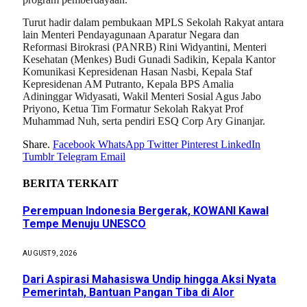
Turut hadir dalam pembukaan MPLS Sekolah Rakyat antara
lain Menteri Pendayagunaan Aparatur Negara dan
Reformasi Birokrasi (PANRB) Rini Widyantini, Menteri
Kesehatan (Menkes) Budi Gunadi Sadikin, Kepala Kantor
Komunikasi Kepresidenan Hasan Nasbi, Kepala Staf
Kepresidenan AM Putranto, Kepala BPS Amalia
Adininggar Widyasati, Wakil Menteri Sosial Agus Jabo
Priyono, Ketua Tim Formatur Sekolah Rakyat Prof
Muhammad Nuh, serta pendiri ESQ Corp Ary Ginanjar.
Share.
Facebook
WhatsApp
Twitter
Pinterest
LinkedIn
Tumblr
Telegram
Email
BERITA
TERKAIT
Perempuan Indonesia Bergerak, KOWANI Kawal
Tempe Menuju UNESCO
AUGUST 9, 2026
Dari Aspirasi Mahasiswa Undip hingga Aksi Nyata
Pemerintah, Bantuan Pangan Tiba di Alor