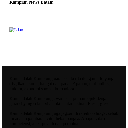
Kampiun News Batam
Kami adalah Kampiun, juara soal berita dengan info yang
disajikan akurat, hangat dan padat. Apapun, dari politik,
hukum, ekonomi sampai humaniora.
Kami adalah Kampiun, jawara sial pilihan topik dengan
garansi yang selalu vital, aktual dan aktual. Fresh, gress.
Kami adalah Kampiun, juga jagoan di ranah olahraga, sebab
ini adalah gambaran citra hebat bangsa. Apapun, dari
kompetensi, atlet, pelatih dan pembina.