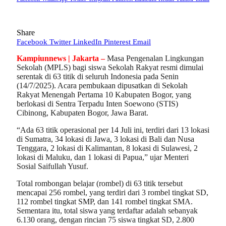
Share
Facebook
Twitter
LinkedIn
Pinterest
Email
Kampiunnews | Jakarta –
Masa Pengenalan Lingkungan
Sekolah (MPLS) bagi siswa Sekolah Rakyat resmi dimulai
serentak di 63 titik di seluruh Indonesia pada Senin
(14/7/2025). Acara pembukaan dipusatkan di Sekolah
Rakyat Menengah Pertama 10 Kabupaten Bogor, yang
berlokasi di Sentra Terpadu Inten Soewono (STIS)
Cibinong, Kabupaten Bogor, Jawa Barat.
“Ada 63 titik operasional per 14 Juli ini, terdiri dari 13 lokasi
di Sumatra, 34 lokasi di Jawa, 3 lokasi di Bali dan Nusa
Tenggara, 2 lokasi di Kalimantan, 8 lokasi di Sulawesi, 2
lokasi di Maluku, dan 1 lokasi di Papua,” ujar Menteri
Sosial Saifullah Yusuf.
Total rombongan belajar (rombel) di 63 titik tersebut
mencapai 256 rombel, yang terdiri dari 3 rombel tingkat SD,
112 rombel tingkat SMP, dan 141 rombel tingkat SMA.
Sementara itu, total siswa yang terdaftar adalah sebanyak
6.130 orang, dengan rincian 75 siswa tingkat SD, 2.800