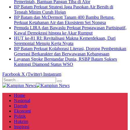
Pemerintah, Bantuan Pangan Tiba di Alor
BP Batam Perkuat Strategi Jaga Pasokan Air Bersih di
Tengah Minim Curah Hujan
BP Batam dan McDermott Tanam 400 Bambu Betung,
Perkuat Ketahanan Air dan Ekosistem Sei Nongsa
Pemuda LIRA dan Bawaslu Perkuat Pengawasan Partisipatif,
Kawal Demokrasi hingga ke Akar Rumput
HUT ke-81 RI: Revitalisasi Makna Kemerdekaan, Dari
Seremonial Menuju Kerja Nyata
BP Batam Perkuat Kolaborasi Literasi, Dorong Pembentukan
Generasi Berkarakter dan Berwawasan Kebangsaan
Layanan Stroke Berstandar Dunia, RSBP Batam Sukses
Kantongi Diamond Status WSO
Facebook
X (Twitter)
Instagram
Home
Nasional
Daerah
Ekonomi
Politik
Hukrim
Inspirasi