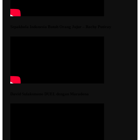
Sepakbola Indonesia Butuh Orang Jujur – Rochy Putiray
David Sulaksmono DUEL dengan Maradona