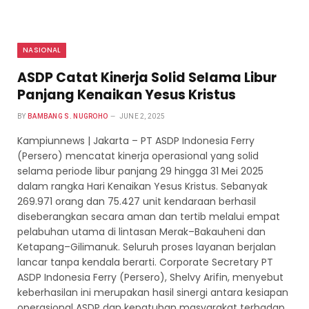
NASIONAL
ASDP Catat Kinerja Solid Selama Libur
Panjang Kenaikan Yesus Kristus
BY
BAMBANG S. NUGROHO
JUNE 2, 2025
Kampiunnews | Jakarta – PT ASDP Indonesia Ferry
(Persero) mencatat kinerja operasional yang solid
selama periode libur panjang 29 hingga 31 Mei 2025
dalam rangka Hari Kenaikan Yesus Kristus. Sebanyak
269.971 orang dan 75.427 unit kendaraan berhasil
diseberangkan secara aman dan tertib melalui empat
pelabuhan utama di lintasan Merak–Bakauheni dan
Ketapang–Gilimanuk. Seluruh proses layanan berjalan
lancar tanpa kendala berarti. Corporate Secretary PT
ASDP Indonesia Ferry (Persero), Shelvy Arifin, menyebut
keberhasilan ini merupakan hasil sinergi antara kesiapan
operasional ASDP dan kepatuhan masyarakat terhadap