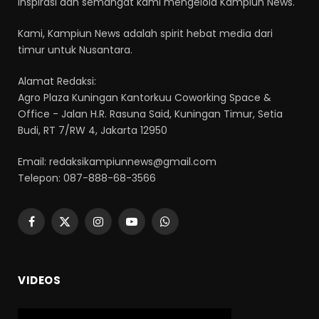
inspirasi dan semangat kami mengelola Kampiun News.
Kami, Kampiun News adalah spirit hebat media dari
timur untuk Nusantara.
Alamat Redaksi:
Agro Plaza Kuningan Kantorkuu Coworking Space &
Office - Jalan H.R. Rasuna Said, Kuningan Timur, Setia
Budi, RT 7/RW 4, Jakarta 12950
Email: redaksikampiunnews@gmail.com
Telepon: 087-888-68-3566
Facebook
X
Instagram
YouTube
WhatsApp
(Twitter)
VIDEOS