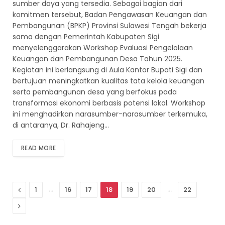
sumber daya yang tersedia. Sebagai bagian dari
komitmen tersebut, Badan Pengawasan Keuangan dan
Pembangunan (BPKP) Provinsi Sulawesi Tengah bekerja
sama dengan Pemerintah Kabupaten Sigi
menyelenggarakan Workshop Evaluasi Pengelolaan
Keuangan dan Pembangunan Desa Tahun 2025.
Kegiatan ini berlangsung di Aula Kantor Bupati Sigi dan
bertujuan meningkatkan kualitas tata kelola keuangan
serta pembangunan desa yang berfokus pada
transformasi ekonomi berbasis potensi lokal. Workshop
ini menghadirkan narasumber-narasumber terkemuka,
di antaranya, Dr. Rahajeng…
READ MORE
Previous
…
…
1
16
17
18
19
20
22
Next