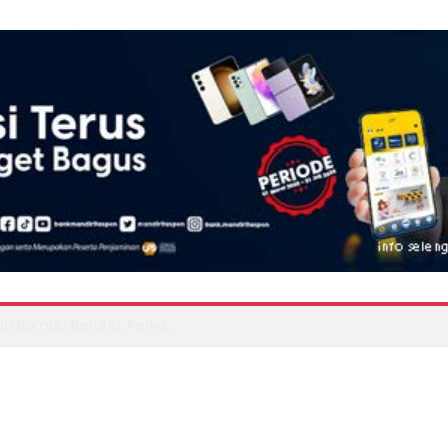
Pemuda LIRA dan Bawaslu Perkuat Pengawasan Partisipatif, Kawal Demokrasi hingga ke Akar Rumput