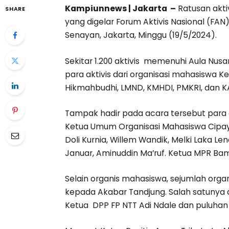
Kampiunnews | Jakarta –
Ratusan akti
SHARE
yang digelar Forum Aktivis Nasional (FA
Senayan, Jakarta, Minggu (19/5/2024).
Sekitar 1.200 aktivis memenuhi Aula Nus
para aktivis dari organisasi mahasiswa K
Hikmahbudhi, LMND, KMHDI, PMKRI, dan 
Tampak hadir pada acara tersebut para ak
Ketua Umum Organisasi Mahasiswa Cipay
Doli Kurnia, Willem Wandik, Melki Laka Le
Januar, Aminuddin Ma’ruf. Ketua MPR Ba
Selain organis mahasiswa, sejumlah org
kepada Akabar Tandjung. Salah satunya 
Ketua DPP FP NTT Adi Ndale dan puluhan 