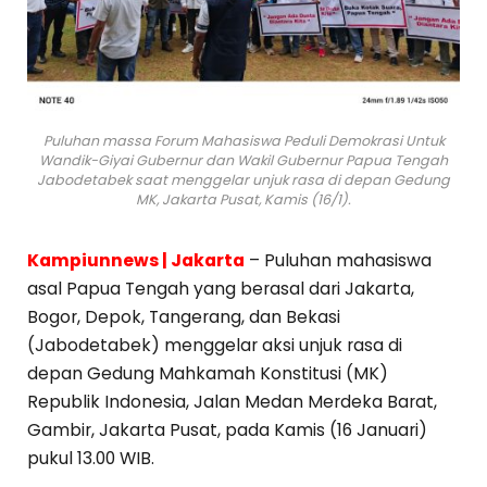
Puluhan massa Forum Mahasiswa Peduli Demokrasi Untuk
Wandik-Giyai Gubernur dan Wakil Gubernur Papua Tengah
Jabodetabek saat menggelar unjuk rasa di depan Gedung
MK, Jakarta Pusat, Kamis (16/1).
Kampiunnews | Jakarta
– Puluhan mahasiswa
asal Papua Tengah yang berasal dari Jakarta,
Bogor, Depok, Tangerang, dan Bekasi
(Jabodetabek) menggelar aksi unjuk rasa di
depan Gedung Mahkamah Konstitusi (MK)
Republik Indonesia, Jalan Medan Merdeka Barat,
Gambir, Jakarta Pusat, pada Kamis (16 Januari)
pukul 13.00 WIB.