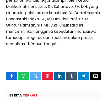
pemohon Wandik-Giyai, dipimpin oleh Ketua
Mahkamah Konstitusi, Dr. Suhartoyo, SH, MH, yang
didampingi oleh hakim konstitusi, Dr. Daniel Yusmic
Pancastaki Foekh, SH, M.Hum, dan Prof. Dr. M
Guntur Hamzah, SH, MH. Aksi unjuk rasa ini
mencerminkan tingginya kepedulian mahasiswa
terhadap integritas dan keadilan dalam proses
demokrasi di Papua Tengah.
Facebook
WhatsApp
Twitter
Pinterest
LinkedIn
Tumblr
Telegram
Email
BERITA
TERKAIT