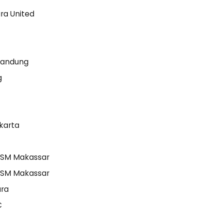
ra United
Bandung
g
a
karta
PSM Makassar
SM Makassar
ara
C