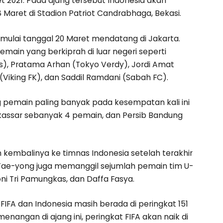
 2021. Pada ajang tersebut Indonesia akan
Maret di Stadion Patriot Candrabhaga, Bekasi.
mulai tanggal 20 Maret mendatang di Jakarta.
main yang berkiprah di luar negeri seperti
, Pratama Arhan (Tokyo Verdy), Jordi Amat
(Viking FK), dan Saddil Ramdani (Sabah FC).
 pemain paling banyak pada kesempatan kali ini
akassar sebanyak 4 pemain, dan Persib Bandung
n kembalinya ke timnas Indonesia setelah terakhir
hin Tae-yong juga memanggil sejumlah pemain tim U-
ni Tri Pamungkas, dan Daffa Fasya.
 FIFA dan Indonesia masih berada di peringkat 151
menangan di ajang ini, peringkat FIFA akan naik di