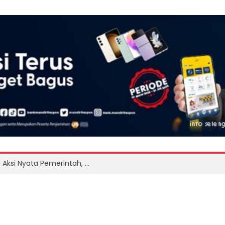
Dari Aspirasi Mahasiswa Undip hingga Aksi Nyata Pemerintah, Bantuan Pangan Tiba di Alor