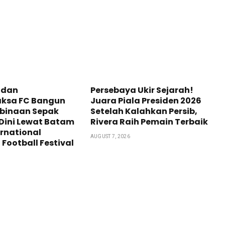
 dan
Persebaya Ukir Sejarah!
ksa FC Bangun
Juara Piala Presiden 2026
mbinaan Sepak
Setelah Kalahkan Persib,
 Dini Lewat Batam
Rivera Raih Pemain Terbaik
ernational
AUGUST 7, 2026
 Football Festival