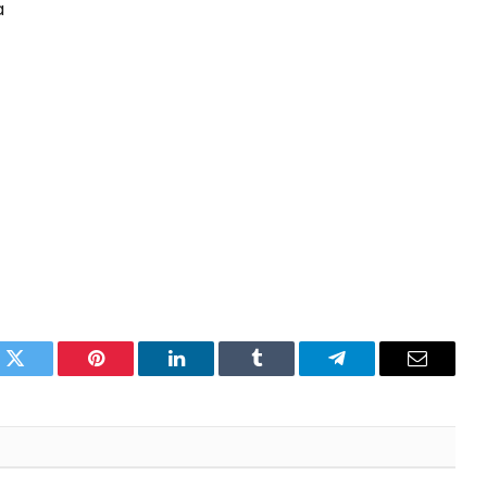
a
pp
Twitter
Pinterest
LinkedIn
Tumblr
Telegram
Email