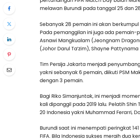
pertandingan FIFA Match Day bulan Maret
melawan Burundi pada tanggal 25 dan 28 
Sebanyak 28 pemain ini akan berkumpul 
Pada pemanggilan ini juga ada pemain-pe
Asnawi Mangkualam (Jeongnam Dragons)
(Johor Darul Ta’zim), Shayne Pattynama 
Tim Persija Jakarta menjadi penyumbang
yakni sebanyak 6 pemain, diikuti PSM M
dengan 3 pemain.
Bagi Riko Simanjuntak, ini menjadi mome
kali dipanggil pada 2019 lalu. Pelatih S
20 Indonesia yakni Muhammad Ferarri, Do
Burundi saat ini menempati peringkat 141
FIFA. Bila Indonesia sukses meraih dua ke