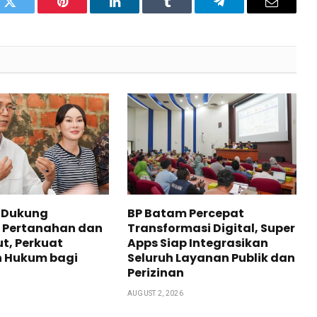
pp
Twitter
Pinterest
LinkedIn
Tumblr
Telegram
Email
 Dukung
BP Batam Percepat
 Pertanahan dan
Transformasi Digital, Super
t, Perkuat
Apps Siap Integrasikan
n Hukum bagi
Seluruh Layanan Publik dan
Perizinan
AUGUST 2, 2026