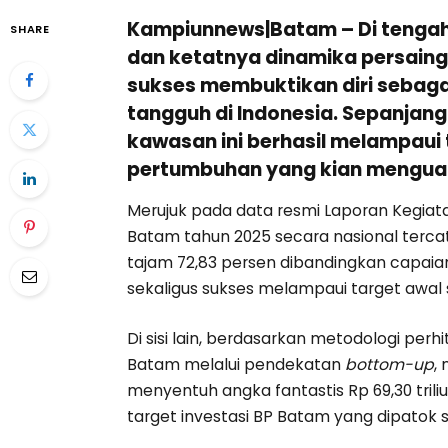
Kampiunnews|Batam
– Di teng
SHARE
dan ketatnya dinamika persaing
sukses membuktikan diri sebagai
tangguh di Indonesia. Sepanjang 
kawasan ini berhasil melampaui
pertumbuhan yang kian menguat
Merujuk pada data resmi Laporan Kegiata
Batam tahun 2025 secara nasional tercata
tajam 72,83 persen dibandingkan capaian
sekaligus sukses melampaui target awal se
Di sisi lain, berdasarkan metodologi per
Batam melalui pendekatan
bottom-up
,
menyentuh angka fantastis Rp 69,30 triliu
target investasi BP Batam yang dipatok se