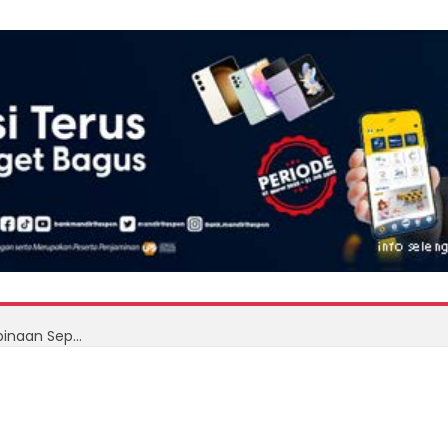
BP Batam dan Garudayaksa FC Bangun Jalur Pembinaan Sepak Bola Usia Dini Lewat Batam Prime International Grassroot Football Festival 2026