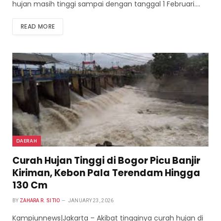
hujan masih tinggi sampai dengan tanggal 1 Februari.…
READ MORE
DAERAH
Curah Hujan Tinggi di Bogor Picu Banjir
Kiriman, Kebon Pala Terendam Hingga
130 Cm
BY
ZAHARA R. SITIO
JANUARY 23, 2026
Kampiunnews|Jakarta – Akibat tingginya curah hujan di