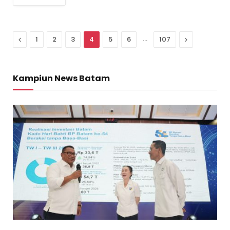
Previous
…
Next
1
2
3
4
5
6
107
Kampiun News Batam