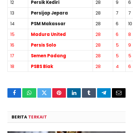
12
Persik Kediri
28
9
6
13
Persijap Jepara
28
7
7
14
PSM Makassar
28
6
10
15
Madura United
28
6
8
16
Persis Solo
28
5
9
17
Semen Padang
28
5
5
18
PSBS Biak
28
4
6
Facebook
WhatsApp
Twitter
Pinterest
LinkedIn
Tumblr
Telegram
Email
BERITA
TERKAIT