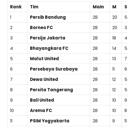
Rank
Tim
Main
M
S
1
Persib Bandung
28
20
5
2
Borneo FC
28
20
3
3
Persija Jakarta
28
18
4
4
Bhayangkara FC
28
14
5
5
Malut United
28
13
7
6
Persebaya Surabaya
28
11
9
7
Dewa United
28
12
5
8
Persita Tangerang
28
12
5
9
Bali United
28
10
9
10
Arema FC
28
10
8
11
PSIM Yogyakarta
28
9
11