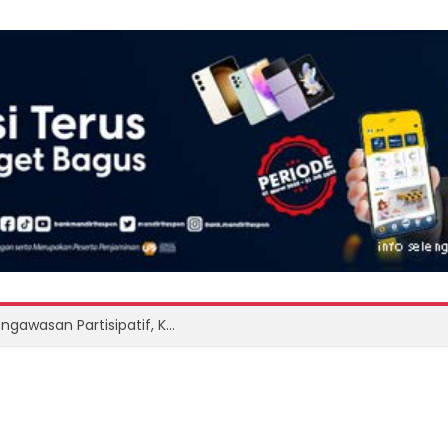
Pemuda LIRA dan Bawaslu Perkuat Pengawasan Partisipatif, Kawal Demokrasi hingga ke Akar Rumput