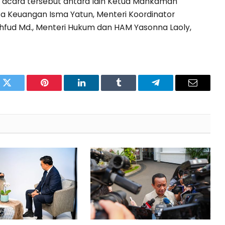
 acara tersebut antara lain Ketua Mahkamah
sa Keuangan Isma Yatun, Menteri Koordinator
hfud Md., Menteri Hukum dan HAM Yasonna Laoly,
.
pp
Twitter
Pinterest
LinkedIn
Tumblr
Telegram
Email