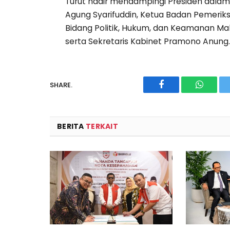
Turut hadir mendampingi Presiden dalam
Agung Syarifuddin, Ketua Badan Pemerik
Bidang Politik, Hukum, dan Keamanan Ma
serta Sekretaris Kabinet Pramono Anung
SHARE.
Facebook
WhatsA
BERITA
TERKAIT