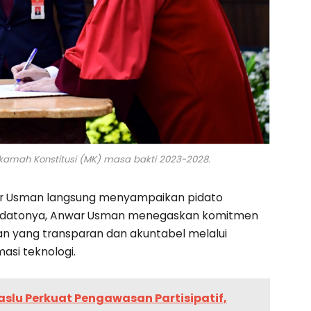
amah Konstitusi (MK) masa bakti 2023-2028.
ar Usman langsung menyampaikan pidato
pidatonya, Anwar Usman menegaskan komitmen
an yang transparan dan akuntabel melalui
si teknologi.
slu Perkuat Pengawasan Partisipatif,