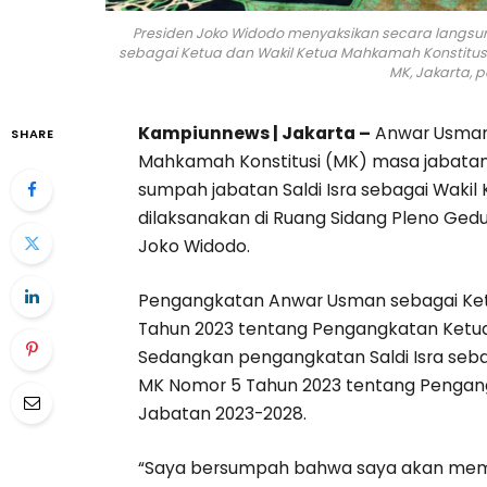
Presiden Joko Widodo menyaksikan secara langs
sebagai Ketua dan Wakil Ketua Mahkamah Konstitusi
MK, Jakarta, p
Kampiunnews | Jakarta –
Anwar Usman 
SHARE
Mahkamah Konstitusi (MK) masa jabatan 
sumpah jabatan Saldi Isra sebagai Wakil
dilaksanakan di Ruang Sidang Pleno Gedun
Joko Widodo.
Pengangkatan Anwar Usman sebagai Ke
Tahun 2023 tentang Pengangkatan Ketu
Sedangkan pengangkatan Saldi Isra seb
MK Nomor 5 Tahun 2023 tentang Pengan
Jabatan 2023-2028.
“Saya bersumpah bahwa saya akan mem