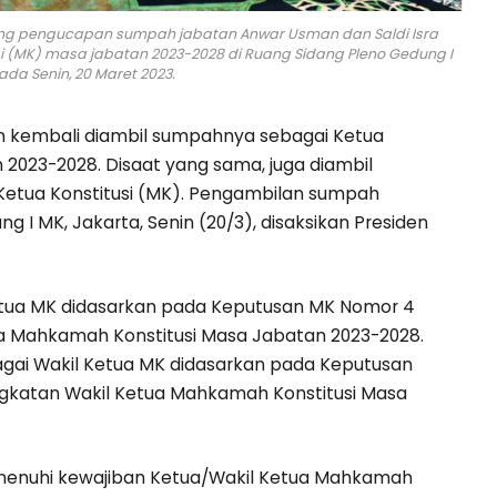
ung pengucapan sumpah jabatan Anwar Usman dan Saldi Isra
 (MK) masa jabatan 2023-2028 di Ruang Sidang Pleno Gedung I
ada Senin, 20 Maret 2023.
kembali diambil sumpahnya sebagai Ketua
2023-2028. Disaat yang sama, juga diambil
 Ketua Konstitusi (MK). Pengambilan sumpah
g I MK, Jakarta, Senin (20/3), disaksikan Presiden
tua MK didasarkan pada Keputusan MK Nomor 4
a Mahkamah Konstitusi Masa Jabatan 2023-2028.
agai Wakil Ketua MK didasarkan pada Keputusan
gkatan Wakil Ketua Mahkamah Konstitusi Masa
enuhi kewajiban Ketua/Wakil Ketua Mahkamah