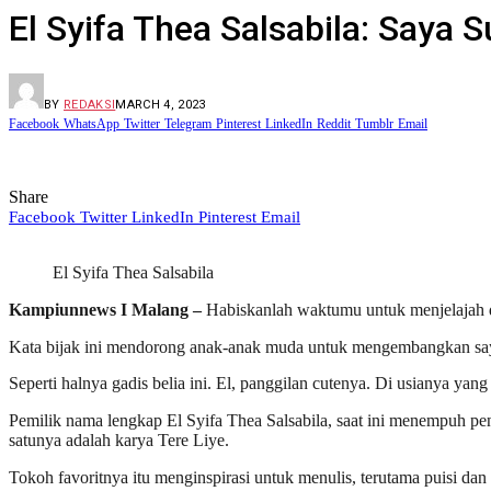
El Syifa Thea Salsabila: Saya
BY
REDAKSI
MARCH 4, 2023
Facebook
WhatsApp
Twitter
Telegram
Pinterest
LinkedIn
Reddit
Tumblr
Email
Share
Facebook
Twitter
LinkedIn
Pinterest
Email
El Syifa Thea Salsabila
Kampiunnews I Malang –
Habiskanlah waktumu untuk menjelajah du
Kata bijak ini mendorong anak-anak muda untuk mengembangkan say
Seperti halnya gadis belia ini. El, panggilan cutenya. Di usianya yang
Pemilik nama lengkap El Syifa Thea Salsabila, saat ini menempuh pen
satunya adalah karya Tere Liye.
Tokoh favoritnya itu menginspirasi untuk menulis, terutama puisi dan 