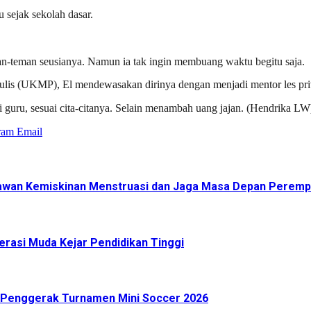
 sejak sekolah dasar.
man-teman seusianya. Namun ia tak ingin membuang waktu begitu saja.
enulis (UKMP), El mendewasakan dirinya dengan menjadi mentor les pri
guru, sesuai cita-citanya. Selain menambah uang jajan. (Hendrika LW
ram
Email
s Lawan Kemiskinan Menstruasi dan Jaga Masa Depan Perem
nerasi Muda Kejar Pendidikan Tinggi
or Penggerak Turnamen Mini Soccer 2026