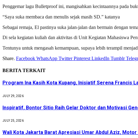
Penggemar lagu Bulletproof ini, mangisahkan kecintaannya pada buku
“Saya suka membaca dan menulis sejak masih SD.” katanya
Sebagai remaja, El pastinya suka jalan-jalan dan bermain dengan te
Di sela kegiatan kuliah dan aktivitas di Unit Kegiatan Mahasiswa P
Tentunya untuk mengasah kemampuan, supaya lebih terampil menjadi 
Share.
Facebook
WhatsApp
Twitter
Pinterest
LinkedIn
Tumblr
Teleg
BERITA
TERKAIT
Program Ina Kasih Kota Kupang, Inisiatif Serena Franci
JULY 29, 2026
Inspiratif, Bontor Sitio Raih Gelar Doktor dan Motivasi Ge
JULY 25, 2026
Wali Kota Jakarta Barat Apresiasi Umar Abdul Aziz, Mot