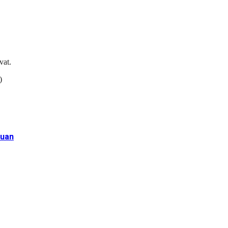
vat.
)
puan