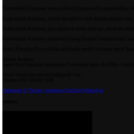
Kami adalah Kampiun, juara soal berita dengan info yang disajikan a
Kami adalah Kampiun, jawara sial pilihan topik dengan garansi yang sel
Kami adalah Kampiun, juga jagoan di ranah olahraga, sebab ini adalah
Kami adalah Kampiun, sebuah kata yang menjadi konkslui untuk seb
Kami, Kampiun News adalah spirit hebat media dari timur untuk Nusa
Alamat Redaksi:
Agro Plaza Kuningan Kantorkuu Coworking Space & Office - Jalan H
Email: redaksikampiunnews@gmail.com
Telepon: 087-888-68-3566
Facebook
X (Twitter)
Instagram
YouTube
WhatsApp
VIDEOS