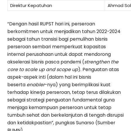
Direktur Kepatuhan
Ahmad Soli
“Dengan hasil RUPST hari ini, perseroan
berkomitmen untuk menjadikan tahun 2022-2024
sebagai tahun transisi bagi pemulihan bisnis
perseroan sembari memperkuat kapasitas
internal perusahaan untuk dapat mendorong
akselerasi bisnis pasca pandemi (
strengthen the
core to scale up and scope up
). Penguatan atas
aspek-aspek inti (dalam hal ini bisnis
beserta
enabler
-nya) yang berimplikasi kuat
terhadap kinerja perseroan, tetap terus dilakukan
sebagai strategi penguatan fundamental guna
menjaga kemampuan perseroan untuk tetap
tumbuh sehat dan berkelanjutan di tengah disrupsi
dan ketidakpastian”, pungkas Sunarso (Sumber
BUMN).