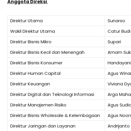
Anggota Direksi
Direktur Utama
Sunarso
Wakil Direktur Utama
Catur Budi
Direktur Bisnis Mikro
Supari
Direktur Bisnis Kecil dan Menengah
Amam Sukr
Direktur Bisnis Konsumer
Handayani
Direktur Human Capital
Agus Wina
Direktur Keuangan
Viviana Dy
Direktur Digital dan Teknologi Informasi
Arga Maha
Direktur Manajemen Risiko
Agus Sudia
Direktur Bisnis Wholesale & Kelembagaan
Agus Noor
Direktur Jaringan dan Layanan
Andrijanto