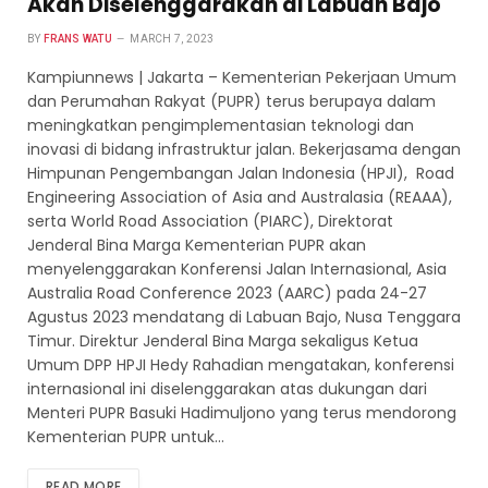
Akan Diselenggarakan di Labuan Bajo
BY
FRANS WATU
MARCH 7, 2023
Kampiunnews | Jakarta – Kementerian Pekerjaan Umum
dan Perumahan Rakyat (PUPR) terus berupaya dalam
meningkatkan pengimplementasian teknologi dan
inovasi di bidang infrastruktur jalan. Bekerjasama dengan
Himpunan Pengembangan Jalan Indonesia (HPJI), Road
Engineering Association of Asia and Australasia (REAAA),
serta World Road Association (PIARC), Direktorat
Jenderal Bina Marga Kementerian PUPR akan
menyelenggarakan Konferensi Jalan Internasional, Asia
Australia Road Conference 2023 (AARC) pada 24-27
Agustus 2023 mendatang di Labuan Bajo, Nusa Tenggara
Timur. Direktur Jenderal Bina Marga sekaligus Ketua
Umum DPP HPJI Hedy Rahadian mengatakan, konferensi
internasional ini diselenggarakan atas dukungan dari
Menteri PUPR Basuki Hadimuljono yang terus mendorong
Kementerian PUPR untuk…
READ MORE