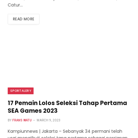
Catur…
READ MORE
SPORTALERY
17 Pemain Lolos Seleksi Tahap Pertama
SEA Games 2023
BY
FRANS WATU
MARCH 9, 2023
Kampiunnews | Jakarta – Sebanyak 34 permani telah
usai mengiikuti seleksi tapa pertama sebagai persiapan