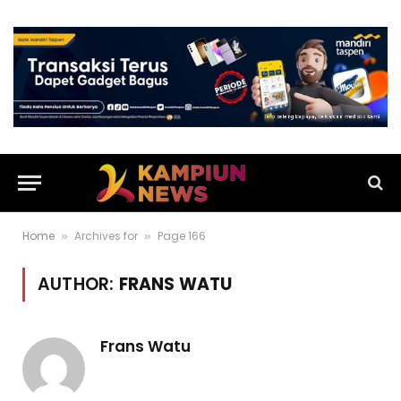
Home
Archives for
Page 166
»
»
AUTHOR:
FRANS WATU
Frans Watu