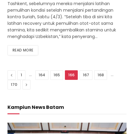
Tashkent, sebelumnya mereka menjalani latihan
pemulihan kondisi setelah menjalani pertandingan
kontra Suriah, Sabtu (4/3). “Setelah tiba di sini kita
latihan recovery untuk pemulihan otot-otot sama
stamina, kita sedikit mengembalikan stamina untuk
menghadapi Uzbekistan,” kata penyerang…
READ MORE
Previous
…
…
1
164
165
166
167
168
Next
170
Kampiun News Batam