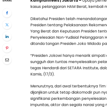
Kampiunnews | Jakarta –
Upaya pemeri
SHARE
kasus pelanggaran HAM Berat, kembali m
Diketahui Presiden telah menandatangani
Presiden tentang Pelaksanaan Rekomend
Yang Berat dan Keputusan Presiden te
Penyelesaian Non-Yudisial Pelanggaran 
ditanda tangan Presiden Joko Widodo pa
“Presiden Jokowi hanya menarik simpati 
sungguh dan tuntas menyelesaikan pelan
tegas Hendardi dari SETARA Institute, d
Kamis, (17/3).
Menurutnya, dari awal terbentuknya Tim 
dijanjikan untuk tetap diakomodir pun ny
signifikansi perkembangan penyelesaian
impunitas, aktor dan segala narasi yang 