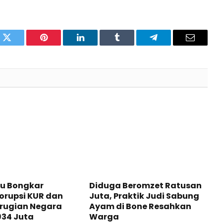
pp
Twitter
Pinterest
LinkedIn
Tumblr
Telegram
Email
tu Bongkar
Diduga Beromzet Ratusan
orupsi KUR dan
Juta, Praktik Judi Sabung
erugian Negara
Ayam di Bone Resahkan
934 Juta
Warga