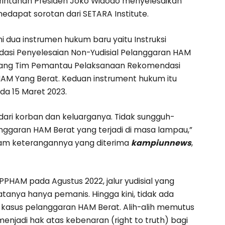
ntahan Presiden Joko Widodo menyelesaikan
edapat sorotan dari SETARA Institute.
 dua instrumen hukum baru yaitu Instruksi
asi Penyelesaian Non-Yudisial Pelanggaran HAM
ntang Tim Pemantau Pelaksanaan Rekomendasi
HAM Yang Berat. Keduan instrument hukum itu
da 15 Maret 2023.
dari korban dan keluarganya. Tidak sungguh-
ggaran HAM Berat yang terjadi di masa lampau,”
alam keterangannya yang diterima
kampiunnews
,
PPHAM pada Agustus 2022, jalur yudisial yang
atanya hanya pemanis. Hingga kini, tidak ada
 kasus pelanggaran HAM Berat. Alih-alih memutus
menjadi hak atas kebenaran (right to truth) bagi