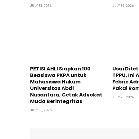
JULY 31, 2026
JULY 31, 2026
PETISI AHLI Siapkan 100
Usai Dite
Beasiswa PKPA untuk
TPPU, Ini
Mahasiswa Hukum
Febrie Ad
Universitas Abdi
Pakai Ro
Nusantara, Cetak Advokat
JULY 25, 2026
Muda Berintegritas
JULY 30, 2026