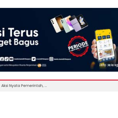
Dari Aspirasi Mahasiswa Undip hingga Aksi Nyata Pemerintah, Bantuan Pangan Tiba di Alor