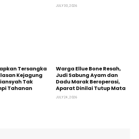
JULY 30, 2026
tapkan Tersangka
Warga Ellue Bone Resah,
 Alasan Kejagung
Judi Sabung Ayam dan
riansyah Tak
Dadu Marak Beroperasi,
mpi Tahanan
Aparat Dinilai Tutup Mata
JULY 24, 2026