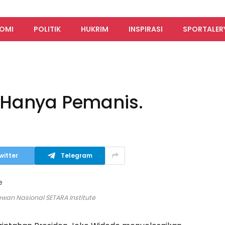
OMI
POLITIK
HUKRIM
INSPIRASI
SPORTALER
 Hanya Pemanis.
witter
Telegram
wan Nasional SETARA Institute