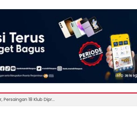
Super League 2026/2027 Siap Bergulir, Persaingan 18 Klub Diprediksi Semakin Sengit