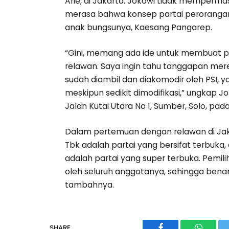
Arie, di Jakarta. Jokowi tidak memperm
merasa bahwa konsep partai perorangan 
anak bungsunya, Kaesang Pangarep.
“Gini, memang ada ide untuk membuat p
relawan. Saya ingin tahu tanggapan mere
sudah diambil dan diakomodir oleh PSI, 
meskipun sedikit dimodifikasi,” ungkap 
Jalan Kutai Utara No 1, Sumber, Solo, pad
Dalam pertemuan dengan relawan di Jak
Tbk adalah partai yang bersifat terbuka
adalah partai yang super terbuka. Pemil
oleh seluruh anggotanya, sehingga benar
tambahnya.
SHARE.