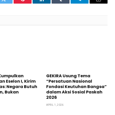
pp
Twitter
Pinterest
LinkedIn
Tumblr
Telegram
Email
Kumpulkan
GEKIRA Usung Tema
n Eselon I, Kirim
“Persatuan Nasional
as: Negara Butuh
Fondasi Keutuhan Bangsa”
n, Bukan
dalam Aksi Sosial Paskah
n
2026
APRIL 1, 2026