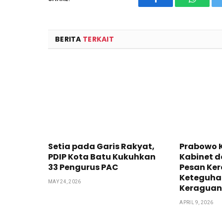
Facebook
WhatsA
BERITA
TERKAIT
Setia pada Garis Rakyat,
Prabowo 
PDIP Kota Batu Kukuhkan
Kabinet da
33 Pengurus PAC
Pesan Ker
Keteguha
MAY 24, 2026
Keragua
APRIL 9, 2026