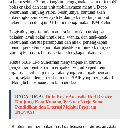
seberat sekitar 2 ton, diangkut menggunakan satu unit mobil
boks engkel dan satu unit mobil Avanza menuju Depo
Pelabuhan Tanjung Priok. Selanjutnya, bantuan akan
diberangkatkan ke wilayah terdampak melalui jalur laut
bekerja sama dengan PT Pelni menggunakan KM Kelud.
Logistik yang disalurkan antara lain makanan siap saji,
pakaian layak pakai untuk pria, wanita, dan anak-anak,
kebutuhan khusus perempuan dan anak, perlengkapan
mandi, peralatan dapur, tikar plastik, air mineral, minyak
goreng kemasan, beras, serta perlengkapan ibadah.
Ketua SBIF Eko Suherman menyampaikan bahwa
penyaluran bantuan ini merupakan wujud kepedulian
organisasi terhadap masyarakat yang terdampak bencana
alam, sejalan dengan visi dan misi SBIF yang bergerak di
bidang kebencanaan dan kemanusiaan.
BACA JUGA:
Duta Besar Australia Rod Brazier
Kunjungi Kota Kupang, Perkuat Kerja Sama
Pendidikan dan Literasi Melalui Program
INOVASI
“Bantuan ini merupakan hasil partisipasi pengurus, anggota