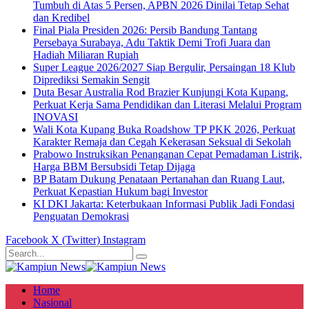
Tumbuh di Atas 5 Persen, APBN 2026 Dinilai Tetap Sehat
dan Kredibel
Final Piala Presiden 2026: Persib Bandung Tantang
Persebaya Surabaya, Adu Taktik Demi Trofi Juara dan
Hadiah Miliaran Rupiah
Super League 2026/2027 Siap Bergulir, Persaingan 18 Klub
Diprediksi Semakin Sengit
Duta Besar Australia Rod Brazier Kunjungi Kota Kupang,
Perkuat Kerja Sama Pendidikan dan Literasi Melalui Program
INOVASI
Wali Kota Kupang Buka Roadshow TP PKK 2026, Perkuat
Karakter Remaja dan Cegah Kekerasan Seksual di Sekolah
Prabowo Instruksikan Penanganan Cepat Pemadaman Listrik,
Harga BBM Bersubsidi Tetap Dijaga
BP Batam Dukung Penataan Pertanahan dan Ruang Laut,
Perkuat Kepastian Hukum bagi Investor
KI DKI Jakarta: Keterbukaan Informasi Publik Jadi Fondasi
Penguatan Demokrasi
Facebook
X (Twitter)
Instagram
Home
Nasional