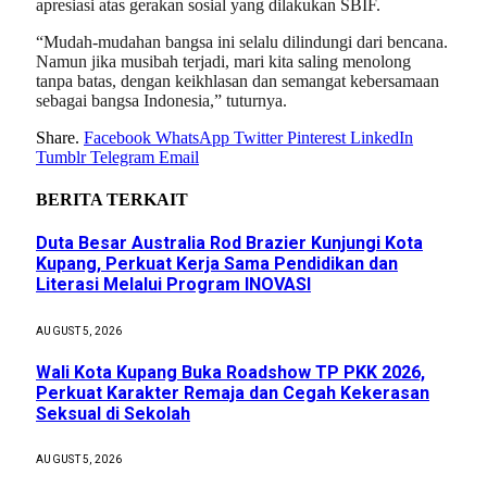
apresiasi atas gerakan sosial yang dilakukan SBIF.
“Mudah-mudahan bangsa ini selalu dilindungi dari bencana.
Namun jika musibah terjadi, mari kita saling menolong
tanpa batas, dengan keikhlasan dan semangat kebersamaan
sebagai bangsa Indonesia,” tuturnya.
Share.
Facebook
WhatsApp
Twitter
Pinterest
LinkedIn
Tumblr
Telegram
Email
BERITA
TERKAIT
Duta Besar Australia Rod Brazier Kunjungi Kota
Kupang, Perkuat Kerja Sama Pendidikan dan
Literasi Melalui Program INOVASI
AUGUST 5, 2026
Wali Kota Kupang Buka Roadshow TP PKK 2026,
Perkuat Karakter Remaja dan Cegah Kekerasan
Seksual di Sekolah
AUGUST 5, 2026