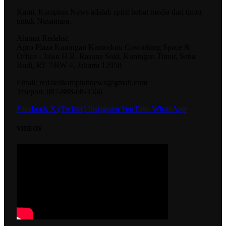
Kami, Kampiun News adalah spirit hebat media dari timur
untuk Nusantara.
Alamat Redaksi:
Agro Plaza Kuningan Kantorkuu Coworking Space &
Office - Jalan H.R. Rasuna Said, Kuningan Timur, Setia
Budi, RT 7/RW 4, Jakarta 12950
Email: redaksikampiunnews@gmail.com
Telepon: 087-888-68-3566
Facebook
X (Twitter)
Instagram
YouTube
WhatsApp
VIDEOS