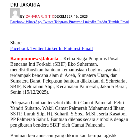
DKI JAKARTA
BY
ZAHARA R. SITIO
DECEMBER 16, 2025
Facebook
WhatsApp
Twitter
Telegram
Pinterest
LinkedIn
Reddit
Tumblr
Email
Share
Facebook
Twitter
LinkedIn
Pinterest
Email
Kampiunnews|Jakarta –
Ketua Siaga Pengurus Pusat
Bencana Inti Forkabi (SBIF) Eko Suherman,
mendistribusikan bantuan kemanusiaan bagi masyarakat
terdampak bencana alam di Aceh, Sumatera Utara, dan
Sumatera Barat. Pelepasan bantuan dilakukan di Sekretariat
SBIF, Kelurahan Slipi, Kecamatan Palmerah, Jakarta Barat,
Senin (15/12/2025).
Pelepasan bantuan tersebut dihadiri Camat Palmerah Febri
Yandri Suharto, Wakil Camat Palmerah Muhammad Ilham,
SSTP, Lurah Slipi Hj. Suharti, S.Sos., M.Si., serta Kasatpol
PP Palmerah Sahrif. Bantuan dilepas secara simbolis dengan
pengibaran bendera SBIF oleh Camat Palmerah.
Bantuan kemanusiaan yang dikirimkan berupa logistik