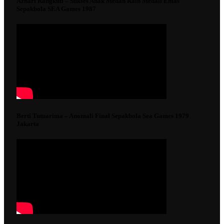
Azhari Rangkuti – Sukses Anak Medan Raih Medali Emas
Sepakbola SEA Games 1987
Berti Tutuarima – Anomali Final Sepakbola Sea Games 1979
Jakarta