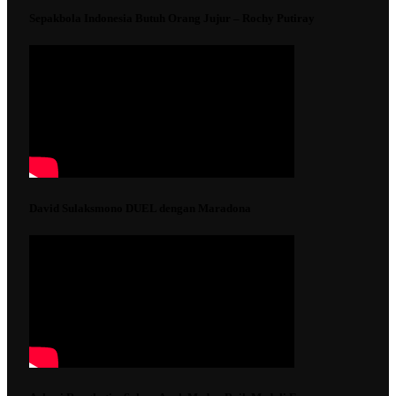
Sepakbola Indonesia Butuh Orang Jujur – Rochy Putiray
David Sulaksmono DUEL dengan Maradona