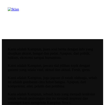
Kami adalah Kampiun, juara soal berita dengan info yang
disajikan akurat, hangat dan padat. Apapun, dari politik,
hukum, ekonomi sampai humaniora.
Kami adalah Kampiun, jawara sial pilihan topik dengan
garansi yang selalu vital, aktual dan aktual. Fresh, gress.
Kami adalah Kampiun, juga jagoan di ranah olahraga, sebab
ini adalah gambaran citra hebat bangsa. Apapun, dari
kompetensi, atlet, pelatih dan pembina.
Kami adalah Kampiun, sebuah kata yang menjadi konkslui
untuk sebuah perjuangan dan itu menjadi inspirasi dan
semangat kami mengelola Kampiun News.