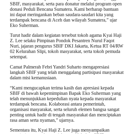
SBIF, masyarakat, serta para donatur melalui program open
donasi Peduli Bencana Sumatera. Kami berharap bantuan
ini dapat meringankan beban saudara-saudari kita yang
terdampak bencana di Aceh dan wilayah Sumatera,” ujar
Eko Suherman.
Turut hadir dalam kegiatan tersebut tokoh agama Kyai Haji
Z. Lee selaku Pimpinan Pondok Pesantren Nurul Faqot
Nuri, jajaran pengurus SBIF DKI Jakarta, Ketua RT 04/RW
02 Kelurahan Slipi, tokoh masyarakat, serta tokoh pemuda
setempat.
Camat Palmerah Febri Yandri Suharto mengapresiasi
langkah SBIF yang telah menggalang partisipasi masyarakat
dalam misi kemanusiaan.
“Kami mengucapkan terima kasih dan apresiasi kepada
SBIF di bawah kepemimpinan Bapak Eko Suherman yang
telah menunjukkan kepedulian nyata kepada masyarakat
terdampak bencana. Kolaborasi antara pemerintah,
organisasi masyarakat, serta seluruh elemen bangsa sangat
penting untuk hadir di tengah masyarakat dan menciptakan
rasa aman serta nyaman,” ujarnya.
Sementara itu, Kyai Haji Z. Lee juga menyampaikan