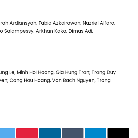
brah Ardiansyah, Fabio Azkairawan; Nazriel Alfaro,
o Salampessy, Arkhan Kaka, Dimas Adi.
ng Le, Minh Hoi Hoang, Gia Hung Tran; Trong Duy
yen; Cong Hau Hoang, Van Bach Nguyen, Trong
App
Twitter
Pinterest
LinkedIn
Tumblr
Telegram
Email