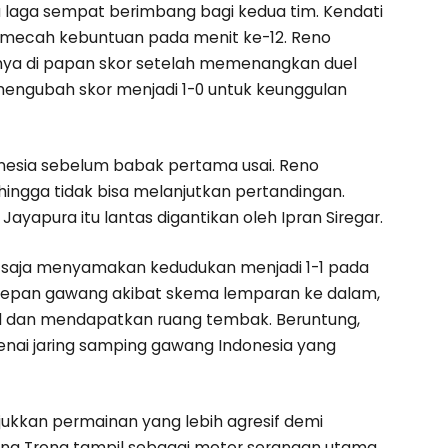
nya laga sempat berimbang bagi kedua tim. Kendati
memecah kebuntuan pada menit ke-12. Reno
ya di papan skor setelah memenangkan duel
engubah skor menjadi 1-0 untuk keunggulan
esia sebelum babak pertama usai. Reno
ingga tidak bisa melanjutkan pertandingan.
ayapura itu lantas digantikan oleh Ipran Siregar.
 saja menyamakan kedudukan menjadi 1-1 pada
i depan gawang akibat skema lemparan ke dalam,
l dan mendapatkan ruang tembak. Beruntung,
nai jaring samping gawang Indonesia yang
kkan permainan yang lebih agresif demi
ang Trong tampil sebagai motor serangan utama