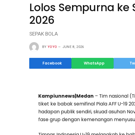
Lolos Sempurna ke S
2026
SEPAK BOLA
BY
YOYO
JUNE 8, 2026
Facebook
WhatsApp
Tw
Kampiunnews|Medan
– Tim nasional (
tiket ke babak semifinal Piala AFF U-19 
hadapan publik sendiri, skuad asuhan No
fase grup dengan kemenangan menyusul h
Timnas Indonesia U-19 melangkah ke bab