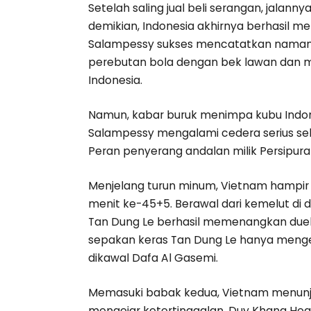
Setelah saling jual beli serangan, jalan
demikian, Indonesia akhirnya berhasil 
Salampessy sukses mencatatkan naman
perebutan bola dengan bek lawan dan m
Indonesia.
Namun, kabar buruk menimpa kubu Indon
Salampessy mengalami cedera serius seh
Peran penyerang andalan milik Persipura J
Menjelang turun minum, Vietnam hampir
menit ke-45+5. Berawal dari kemelut d
Tan Dung Le berhasil memenangkan due
sepakan keras Tan Dung Le hanya menge
dikawal Dafa Al Gasemi.
Memasuki babak kedua, Vietnam menunju
mengejar ketertinggalan. Duy Khang Ho