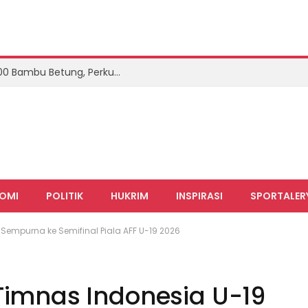
BP Batam dan McDermott Tanam 400 Bambu Betung, Perkuat Ketahanan Air dan Ekosistem Sei Nongsa
OMI
POLITIK
HUKRIM
INSPIRASI
SPORTALER
 Sempurna ke Semifinal Piala AFF U-19 2026
Timnas Indonesia U-19