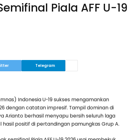
emifinal Piala AFF U-19
itter
Telegram
Timnas) Indonesia U-19 sukses mengamankan
2026 dengan catatan impresif. Tampil dominan di
va Arianto berhasil menyapu bersih seluruh laga
asil positif di pertandingan pamungkas Grup A.
ak semifinal Piala AFF U-19 2026 usai membekuk