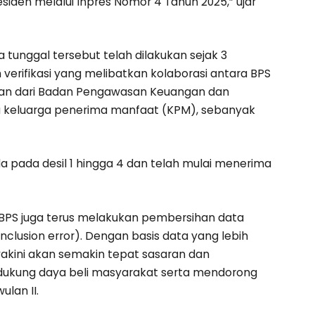
siden melalui Inpres Nomor 4 Tahun 2025,” ujar
 tunggal tersebut telah dilakukan sejak 3
n verifikasi yang melibatkan kolaborasi antara BPS
san dari Badan Pengawasan Keuangan dan
ta keluarga penerima manfaat (KPM), sebanyak
ada pada desil 1 hingga 4 dan telah mulai menerima
 BPS juga terus melakukan pembersihan data
nclusion error). Dengan basis data yang lebih
yakini akan semakin tepat sasaran dan
kung daya beli masyarakat serta mendorong
lan II.