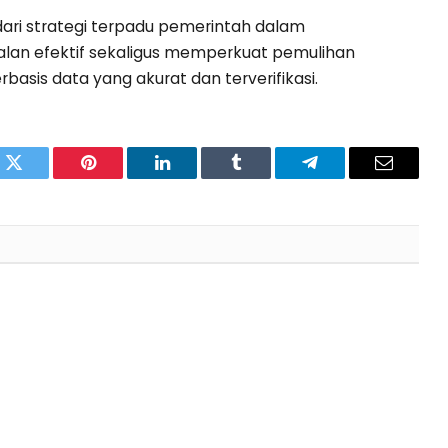
ari strategi terpadu pemerintah dalam
alan efektif sekaligus memperkuat pemulihan
asis data yang akurat dan terverifikasi.
pp
Twitter
Pinterest
LinkedIn
Tumblr
Telegram
Email