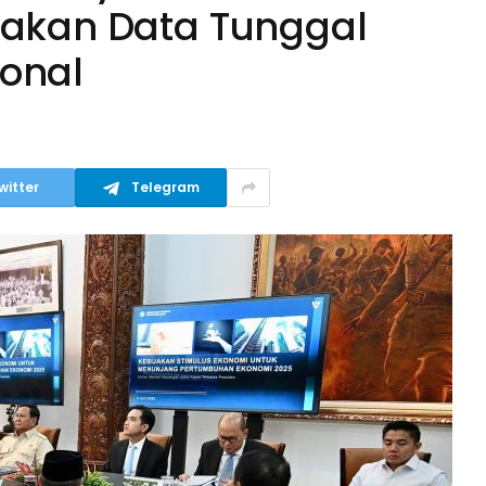
unakan Data Tunggal
ional
witter
Telegram