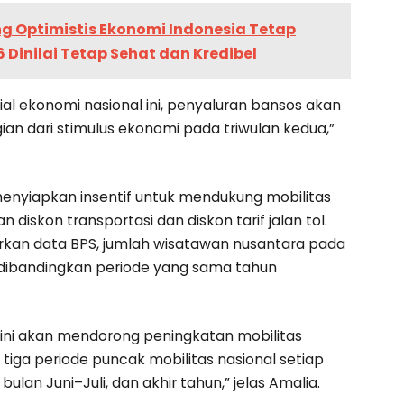
Optimistis Ekonomi Indonesia Tetap
 Dinilai Tetap Sehat dan Kredibel
l ekonomi nasional ini, penyaluran bansos akan
ian dari stimulus ekonomi pada triwulan kedua,”
menyiapkan insentif untuk mendukung mobilitas
 diskon transportasi dan diskon tarif jalan tol.
an data BPS, jumlah wisatawan nusantara pada
 dibandingkan periode yang sama tahun
tol ini akan mendorong peningkatan mobilitas
tiga periode puncak mobilitas nasional setiap
 bulan Juni–Juli, dan akhir tahun,” jelas Amalia.