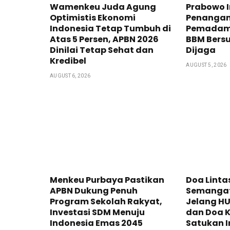
Wamenkeu Juda Agung
Prabowo I
Optimistis Ekonomi
Penangan
Indonesia Tetap Tumbuh di
Pemadama
Atas 5 Persen, APBN 2026
BBM Bersu
Dinilai Tetap Sehat dan
Dijaga
Kredibel
AUGUST 5, 2026
AUGUST 6, 2026
Menkeu Purbaya Pastikan
Doa Lint
APBN Dukung Penuh
Semangat
Program Sekolah Rakyat,
Jelang HUT
Investasi SDM Menuju
dan Doa 
Indonesia Emas 2045
Satukan 