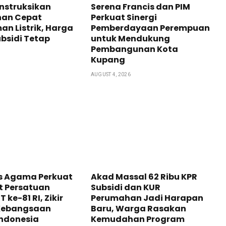
nstruksikan
Serena Francis dan PIM
an Cepat
Perkuat Sinergi
n Listrik, Harga
Pemberdayaan Perempuan
bsidi Tetap
untuk Mendukung
Pembangunan Kota
Kupang
AUGUST 4, 2026
as Agama Perkuat
Akad Massal 62 Ribu KPR
 Persatuan
Subsidi dan KUR
 ke-81 RI, Zikir
Perumahan Jadi Harapan
Kebangsaan
Baru, Warga Rasakan
Indonesia
Kemudahan Program