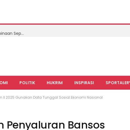
BP Batam dan Garudayaksa FC Bangun Jalur Pembinaan Sepak Bola Usia Dini Lewat Batam Prime International Grassroot Football Festival 2026
OMI
POLITIK
HUKRIM
INSPIRASI
SPORTALER
an II 2025 Gunakan Data Tunggal Sosial Ekonomi Nasional
n Penyaluran Bansos