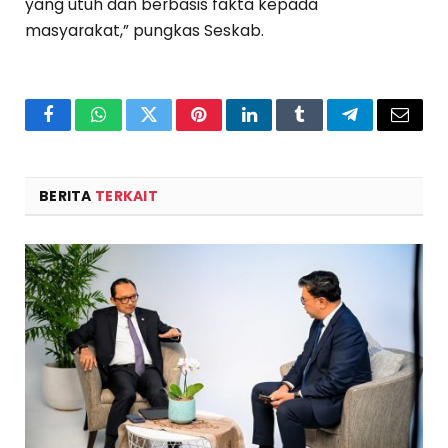
yang utuh dan berbasis fakta kepada
masyarakat,” pungkas Seskab.
Facebook
WhatsApp
Twitter
Pinterest
LinkedIn
Tumblr
Telegram
Email
BERITA
TERKAIT